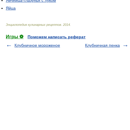
Яичница-глазунья с луком
Яйца
Энциклопедия кулинарных рецептов
.
2014
.
Игры ⚽
Поможем написать реферат
Клубничное мороженое
Клубничная пенка