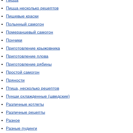
Пицца
Пицца несколько рецептов
Пищевые краски
Полынный самогон
Померанцевый самогон
Пончики
Приготовление крыжовника
Приготовление плова
Приготовление рябины
Простой самогон
Пряности
Птица, несколько рецептов
Пунши охлажденные (шведские)
Различные котлеты
Различные рецепты
Разное
Разные пудинги