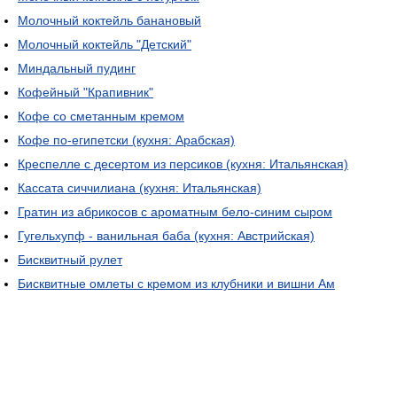
Молочный коктейль банановый
Молочный коктейль "Детский"
Миндальный пудинг
Кофейный "Крапивник"
Кофе со сметанным кремом
Кофе по-египетски (кухня: Арабская)
Креспелле с десертом из персиков (кухня: Итальянская)
Кассата сиччилиана (кухня: Итальянская)
Гратин из абрикосов с ароматным бело-синим сыром
Гугельхупф - ванильная баба (кухня: Австрийская)
Бисквитный рулет
Бисквитные омлеты с кремом из клубники и вишни Ам