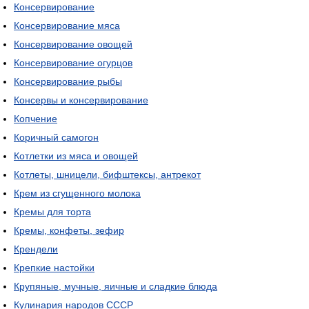
Консервирование
Консервирование мяса
Консервирование овощей
Консервирование огурцов
Консервирование рыбы
Консервы и консервирование
Копчение
Коричный самогон
Котлетки из мяса и овощей
Котлеты, шницели, бифштексы, антрекот
Крем из сгущенного молока
Кремы для торта
Кремы, конфеты, зефир
Крендели
Крепкие настойки
Крупяные, мучные, яичные и сладкие блюда
Кулинария народов СССР