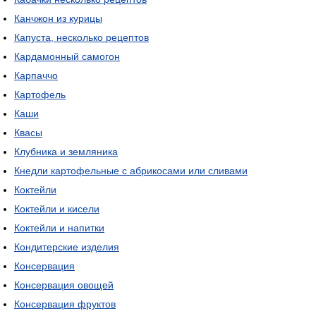
Канчжон из курицы
Капуста, несколько рецептов
Кардамонный самогон
Карпаччо
Картофель
Каши
Квасы
Клубника и земляника
Кнедли картофельные с абрикосами или сливами
Коктейли
Коктейли и кисели
Коктейли и напитки
Кондитерские изделия
Консервация
Консервация овощей
Консервация фруктов