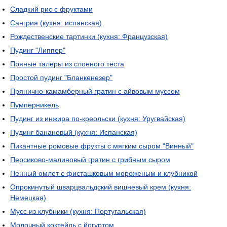
Сладкий рис с фруктами
Сангрия (кухня: испанская)
Рождественские тартинки (кухня: Французская)
Пудинг "Липпер"
Пряные талеры из слоеного теста
Простой пудинг "Бланкенезер"
Прянично-камамберный гратин с айвовым муссом
Пумперникель
Пудинг из инжира по-креольски (кухня: Уругвайская)
Пудинг банановый (кухня: Испанская)
Пикантные ромовые фрукты с мягким сыром "Винный"
Персиково-малиновый гратин с грибным сыром
Пенный омлет с фисташковым мороженым и клубникой
Опрокинутый шварцвальдский вишневый крем (кухня:
Немецкая)
Мусс из клубники (кухня: Португальская)
Молочный коктейль с йогуртом