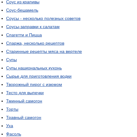
Соус из крапивы
Соус-бешамель
Соусы - несколько полезных советов
Соусы-заправки к салатам
Спагетти и Пицца
Спаржа, несколько рецептов
Старинные рецепты мяса на вертеле
Супы
Супы национальных кухонь
Сырье для приготовления водки
Творожный пирог с изюмом
Тесто для выпечки
Тминный самогон
Торты
Травный самогон
Уха
Фасоль