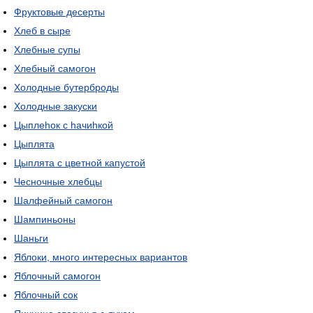
Фруктовые десерты
Хлеб в сыре
Хлебные супы
Хлебный самогон
Холодные бутерброды
Холодные закуски
Цыплеhок с hачиhкой
Цыплята
Цыплята с цветной капустой
Чесночные хлебцы
Шалфейный самогон
Шампиньоны
Шаньги
Яблоки, много интересных вариантов
Яблочный самогон
Яблочный сок