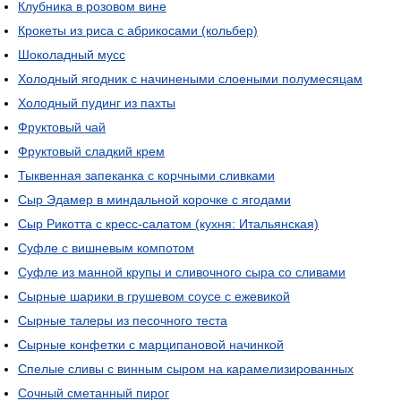
Клубника в розовом вине
Крокеты из риса с абрикосами (кольбер)
Шоколадный мусс
Холодный ягодник с начинеными слоеными полумесяцам
Холодный пудинг из пахты
Фруктовый чай
Фруктовый сладкий крем
Тыквенная запеканка с корчными сливками
Сыр Эдамер в миндальной корочке с ягодами
Сыр Рикотта с кресс-салатом (кухня: Итальянская)
Суфле с вишневым компотом
Суфле из манной крупы и сливочного сыра со сливами
Сырные шарики в грушевом соусе с ежевикой
Сырные талеры из песочного теста
Сырные конфетки с марципановой начинкой
Спелые сливы с винным сыром на карамелизированных
Сочный сметанный пирог