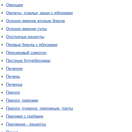
Окрошки
Омлеты, оладьи, каши с яблоками
Осенне-зимние вторые блюда
Осенне-зимние супы
Охотничьи рецепты
Первые блюда с яблоками
Персиковый самогон
Пестрые бутурбродики
Печеное
Печень
Печенье
Пироги
Пироги, пирожки
Пироги, пудинги, пирожные, торты
Пирожки с грибами
Пирожное - рецепты